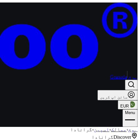
ہوم
Granada
سائن اپ کریں
EUR
Menu
ہوم
›
ممالک
›
اسپین
›
گرانادا
Discover
گرانادا