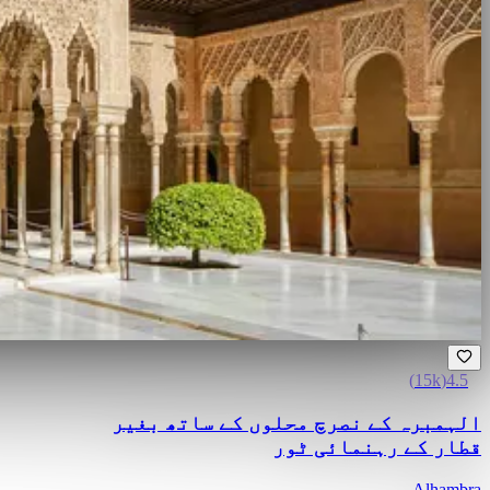
)
15k
(
4.5
الہمبرہ کے نصرچ محلوں کے ساتھ بغیر
قطار کے رہنمائی ٹور
Alhambra