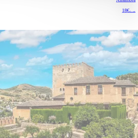
سے
€18