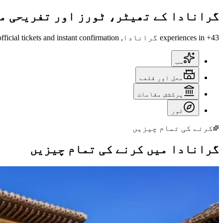
گرانادا کے تھیٹر، ٹورز اور تفریحی م
43+ experiences in گرانادا, official tickets and instant confirmation.
سب
محل اور قلعے
پرکشش مقامات
ٹور
کرنے کی تمام چیزیں
گرانادا میں کرنے کی تمام چیزیں