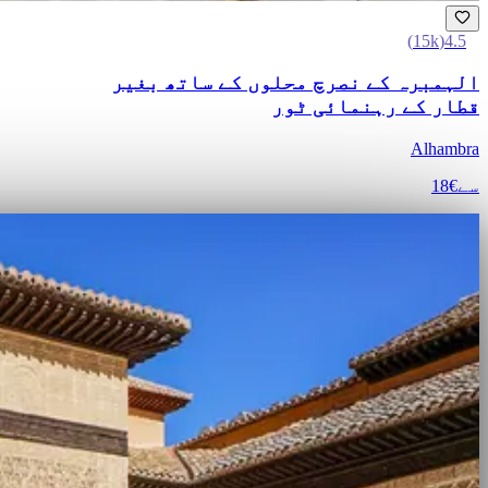
)
15k
(
4.5
الہمبرہ کے نصرچ محلوں کے ساتھ بغیر
قطار کے رہنمائی ٹور
Alhambra
سے
€18