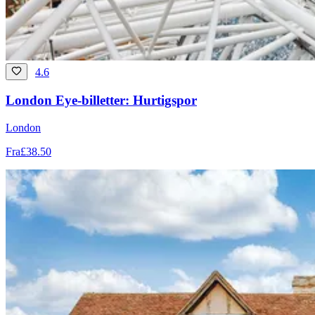
4.6
London Eye-billetter: Hurtigspor
London
Fra
£38.50