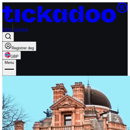
Hjem
London
Registrer deg
GBP
Menu