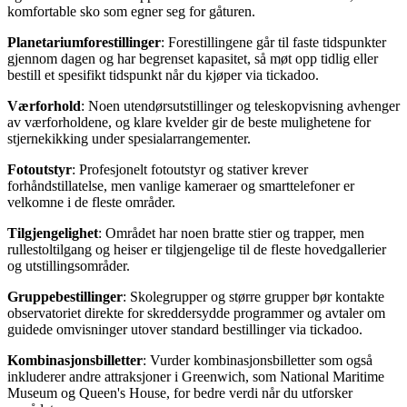
komfortable sko som egner seg for gåturen.
Planetariumforestillinger
: Forestillingene går til faste tidspunkter
gjennom dagen og har begrenset kapasitet, så møt opp tidlig eller
bestill et spesifikt tidspunkt når du kjøper via tickadoo.
Værforhold
: Noen utendørsutstillinger og teleskopvisning avhenger
av værforholdene, og klare kvelder gir de beste mulighetene for
stjernekikking under spesialarrangementer.
Fotoutstyr
: Profesjonelt fotoutstyr og stativer krever
forhåndstillatelse, men vanlige kameraer og smarttelefoner er
velkomne i de fleste områder.
Tilgjengelighet
: Området har noen bratte stier og trapper, men
rullestoltilgang og heiser er tilgjengelige til de fleste hovedgallerier
og utstillingsområder.
Gruppebestillinger
: Skolegrupper og større grupper bør kontakte
observatoriet direkte for skreddersydde programmer og avtaler om
guidede omvisninger utover standard bestillinger via tickadoo.
Kombinasjonsbilletter
: Vurder kombinasjonsbilletter som også
inkluderer andre attraksjoner i Greenwich, som National Maritime
Museum og Queen's House, for bedre verdi når du utforsker