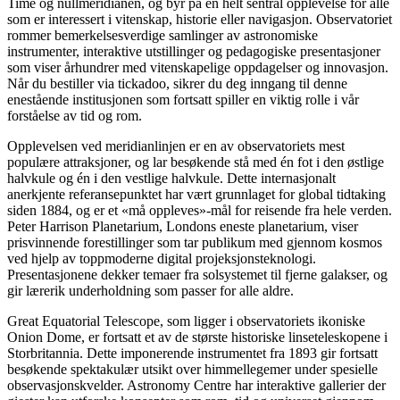
Time og nullmeridianen, og byr på en helt sentral opplevelse for alle
som er interessert i vitenskap, historie eller navigasjon. Observatoriet
rommer bemerkelsesverdige samlinger av astronomiske
instrumenter, interaktive utstillinger og pedagogiske presentasjoner
som viser århundrer med vitenskapelige oppdagelser og innovasjon.
Når du bestiller via tickadoo, sikrer du deg inngang til denne
enestående institusjonen som fortsatt spiller en viktig rolle i vår
forståelse av tid og rom.
Opplevelsen ved meridianlinjen er en av observatoriets mest
populære attraksjoner, og lar besøkende stå med én fot i den østlige
halvkule og én i den vestlige halvkule. Dette internasjonalt
anerkjente referansepunktet har vært grunnlaget for global tidtaking
siden 1884, og er et «må oppleves»-mål for reisende fra hele verden.
Peter Harrison Planetarium, Londons eneste planetarium, viser
prisvinnende forestillinger som tar publikum med gjennom kosmos
ved hjelp av toppmoderne digital projeksjonsteknologi.
Presentasjonene dekker temaer fra solsystemet til fjerne galakser, og
gir lærerik underholdning som passer for alle aldre.
Great Equatorial Telescope, som ligger i observatoriets ikoniske
Onion Dome, er fortsatt et av de største historiske linseteleskopene i
Storbritannia. Dette imponerende instrumentet fra 1893 gir fortsatt
besøkende spektakulær utsikt over himmellegemer under spesielle
observasjonskvelder. Astronomy Centre har interaktive gallerier der