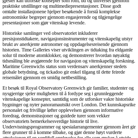
gjester kan utforske konsepter som rom, tid og universet gjennom
praktiske utstillinger og multimediepresentasjoner. Disse godt
omtalte installasjonene hjelper besøkende å forstå komplekse
astronomiske begreper gjennom engasjerende og tilgjengelige
presentasjoner som gjør vitenskap levende.
Historiske samlinger ved observatoriet inkluderer
presisjonstidtakere, navigasjonsinstrumenter og vitenskapelig utstyr
brukt av anerkjente astronomer og oppdagelsesreisende gjennom
historien. Time Galleries viser utviklingen av tidtaking fra eldgamle
solur til moderne atomklokker, og demonstrerer hvordan nøyaktig
tidsmåling ble avgjørende for navigasjon og vitenskapelig forskning.
Maritime Greenwichs status som verdensarv anerkjenner stedets
globale betydning, og tickadoo gir enkel tilgang til dette feirede
reisemålet gjennom en smidig nettbestilling.
Et besøk til Royal Observatory Greenwich gir familier, studenter og
nysgjerrige sjeler muligheten til å fordype seg i grunnleggende
vitenskapelige konsepter, samtidig som de utforsker vakre historiske
bygninger og nyter panoramautsikt over London. Det kunnskapsrike
personalet og frivillige løfter opplevelsen gjennom informative
foredrag, demonstrasjoner og guidede turer som vekker
observatoriets bemerkelsesverdige historie til live.
Undervisningsprogrammer og spesialarrangementer gjennom året gir
flere grunner til å komme tilbake, og gjør denne høyt vurderte
attraksjonen til en verdifull opplevelse for alle som ønsker å utvide