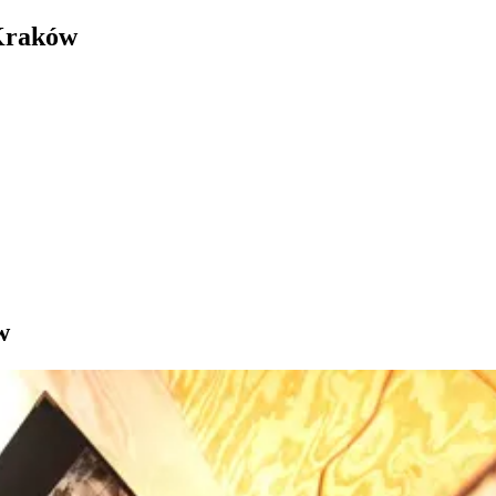
 Kraków
w