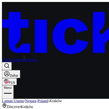
Laman Utama
Krakow
Daftar
PLN
Menu
Laman Utama
›
Negara
›
Poland
›
Kraków
Discover
Kraków