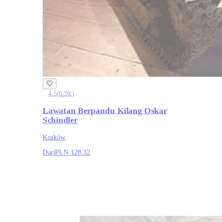
4.5
(
6.9k
)
Lawatan Berpandu Kilang Oskar
Schindler
Kraków
Dari
PLN 128.32