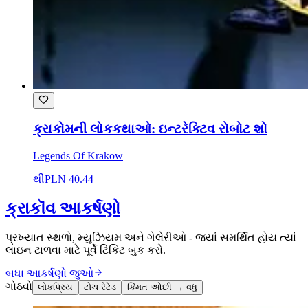
ક્રાકોમની લોકકથાઓ: ઇન્ટરેક્ટિવ રોબોટ શો
Legends Of Krakow
થી
PLN 40.44
ક્રાકૉવ આકર્ષણો
પ્રખ્યાત સ્થળો, મ્યુઝિયમ અને ગેલેરીઓ - જ્યાં સમર્થિત હોય ત્યાં
લાઇન ટાળવા માટે પૂર્વે ટિકિટ બુક કરો.
બધા આકર્ષણો જુઓ
ગોઠવો
લોકપ્રિય
ટોચ રેટેડ
કિંમત ઓછી → વધુ