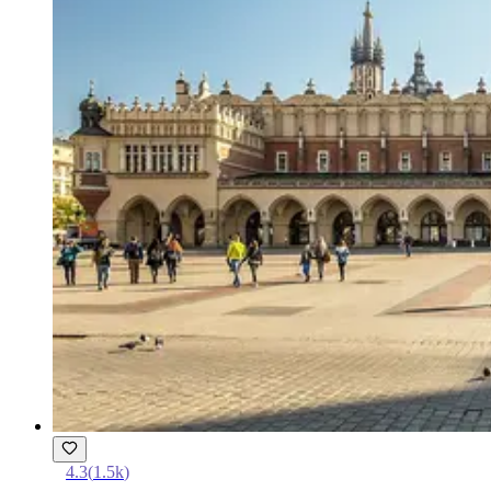
4.3
(
1.5k
)