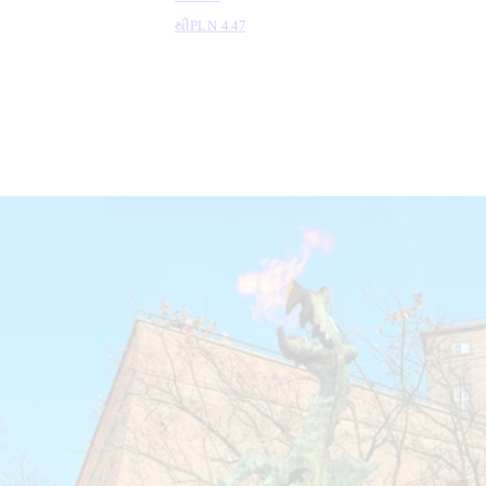
થી
PLN 4.47