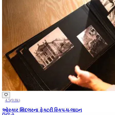
4.5
(
9.8k
)
ઓસ્કાર શિંદલરના ફેક્ટરી સ્કિપ-ધ-લાઇન