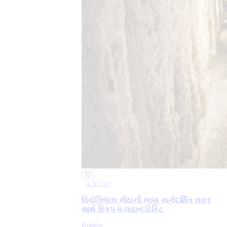
4.5
(
6.5k
)
વિયેલિજ્કા મીઠાની ખાણ માર્ગદર્શિત સફર
સાથે સ્કિપ-ધ-લાઇન ટિકિટ
Kraków