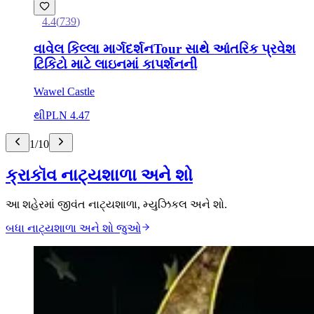
4.4
(
739
)
વાવેલ કિલ્લા માર્ગદર્શનTour સાથે આંતરિક પ્રવેશ
ટિકિટો માટે લાઇનમાં કાપર્શનની
Wawel Castle
થી
PLN 4.47
1
/
10
ક્રાકૉવ નાટ્યશાળા અને શો
આ શહેરમાં જીવંત નાટ્યશાળા, મ્યુઝિકલ અને શો.
બધા નાટ્યશાળા અને શો જુઓ