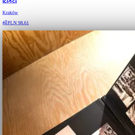
ટિકિટો
Kraków
થી
PLN 98.61