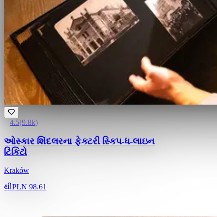
4.5
(
9.8k
)
ઓસ્કાર શિંદલરના ફેક્ટરી સ્કિપ-ધ-લાઇન
ટિકિટો
Kraków
થી
PLN 98.61