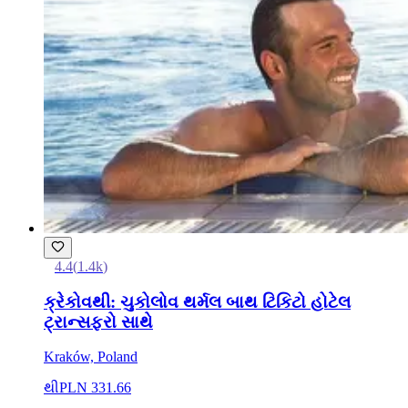
4.4
(
1.4k
)
ક્રેકોવથી: ચુકોલોવ થર્મલ બાથ ટિકિટો હોટેલ
ટ્રાન્સફરો સાથે
Kraków, Poland
થી
PLN 331.66