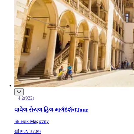
4.2
(
922
)
વાવેલ રોયલ હિલ માર્ગદર્શનTour
Sklepik Magiczny
થી
PLN 37.89