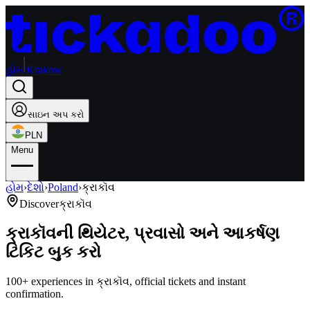
હોમ
Krakow
સાઇન અપ કરો
PLN
Menu
હોમ
›
દેશો
›
Poland
›
ક્રાકૉવ
Discover
ક્રાકૉવ
ક્રાકૉવની થિયેટર, પ્રવાસો અને આકર્ષણ
ટિકિટ બુક કરો
100+ experiences in ક્રાકૉવ, official tickets and instant
confirmation.