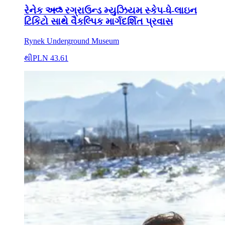
રેનેક અಂಡરગ્રાઉન્ડ મ્યુઝિયમ સ્કેપ-ધે-લાઇન
ટિકિટો સાથે વૈકલ્પિક માર્ગદર્શિત પ્રવાસ
Rynek Underground Museum
થી
PLN 43.61