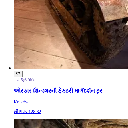
4.5
(
6.9k
)
ઓસ્કાર શિન્ડલરની ફેક્ટરી માર્ગદર્શન ટૂર
Kraków
થી
PLN 128.32