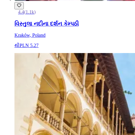
4.4
(
1.1k
)
વિસ્તુલા નદીના દર્શન કેમ્પઠી
Kraków, Poland
થી
PLN 5.27