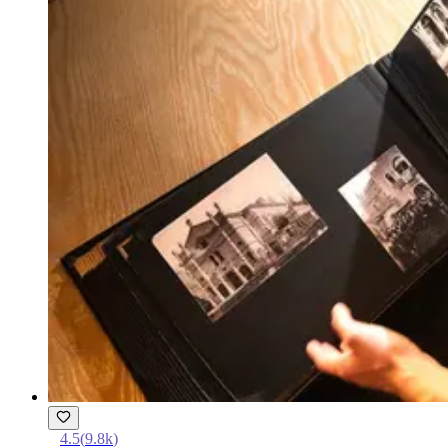
4.5
(
9.8k
)