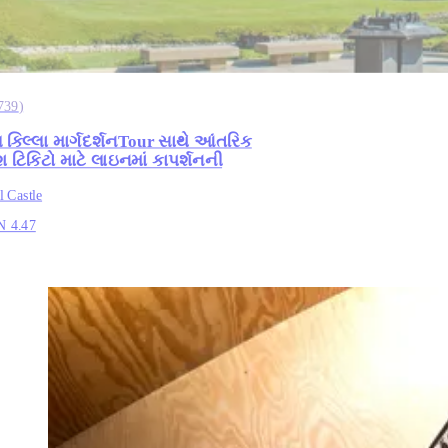
739
)
લ કિલ્લા માર્ગદર્શનTour સાથે આંતરિક
શ ટિકિટો માટે લાઇનમાં કાપર્શનની
 Castle
N 4.47