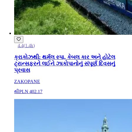
4.4
(
1.4k
)
ક્રાકોઝથી: થર્મલ સ્પા, કેબલ કાર અને હોટેલ
ટ્રાન્સફરને લઈને ઝાકોપાનોનું સંપૂર્ણ દિવસનું
પ્રવાસ
ZAKOPANE
થી
PLN 402.17