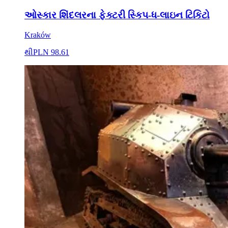
ઓસ્કાર શિંદલરના ફેક્ટરી સ્કિપ-ધ-લાઇન ટિકિટો
Kraków
થી
PLN 98.61