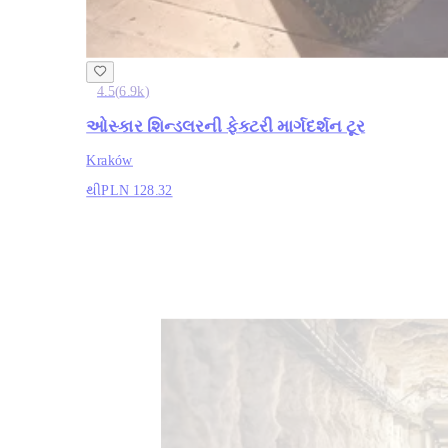
4.5
(
6.9k
)
ઓસ્કાર શિન્ડલરની ફેક્ટરી માર્ગદર્શન ટૂર
Kraków
થી
PLN 128.32