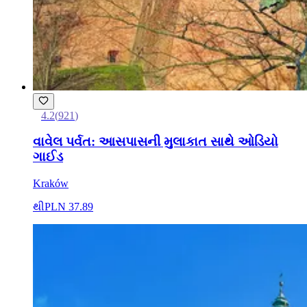
4.2
(
921
)
વાવેલ પર્વત: આસપાસની મુલાકાત સાથે ઓડિયો
ગાઈડ
Kraków
થી
PLN 37.89