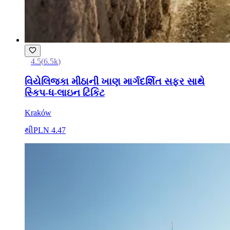
4.5
(
6.5k
)
વિયેલિજ્કા મીઠાની ખાણ માર્ગદર્શિત સફર સાથે
સ્કિપ-ધ-લાઇન ટિકિટ
Kraków
થી
PLN 4.47