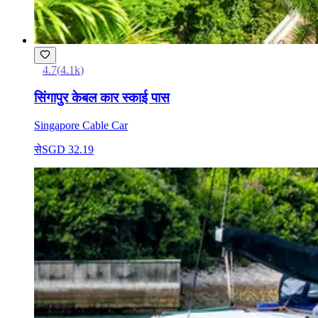
4.7
(
4.1k
)
सिंगापुर केबल कार स्काई पास
Singapore Cable Car
से
SGD 32.19