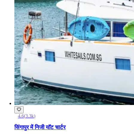
4.6
(
3.3k
)
सिंगापुर में निजी यॉट चार्टर