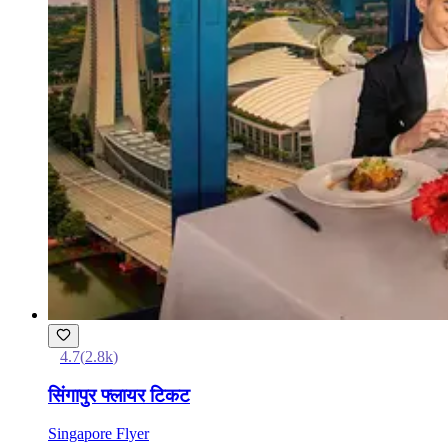
4.7
(
2.8k
)
सिंगापुर फ्लायर टिकट
Singapore Flyer