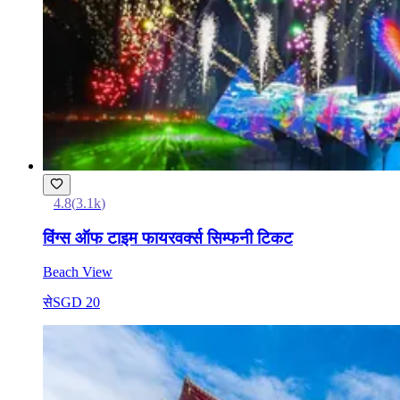
4.8
(
3.1k
)
विंग्स ऑफ टाइम फायरवर्क्स सिम्फनी टिकट
Beach View
से
SGD 20