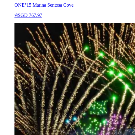
ONE°15 Marina Sentosa Cove
से
SGD 767.97