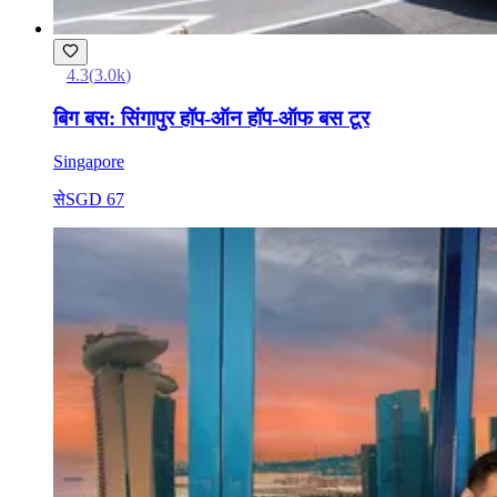
4.3
(
3.0k
)
बिग बस: सिंगापुर हॉप-ऑन हॉप-ऑफ बस टूर
Singapore
से
SGD 67