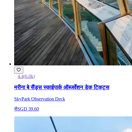
4.4
(
6.0k
)
मरीना बे सैंड्स स्काईपार्क ऑब्जर्वेशन डेक टिकट्स
SkyPark Observation Deck
से
SGD 39.60