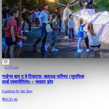
4.7
(
6.3k
)
गार्डन्स बाय द बे टिकट्स: क्लाउड फॉरेस्ट (जुरासिक
वर्ल्ड एक्सपीरिएंस) + फ्लावर डोम
Gardens by the Bay
से
SGD 46