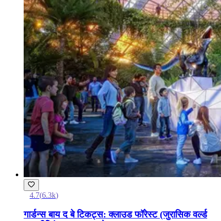
4.7
(
6.3k
)
गार्डन्स बाय द बे टिकट्स: क्लाउड फॉरेस्ट (जुरासिक वर्ल्ड