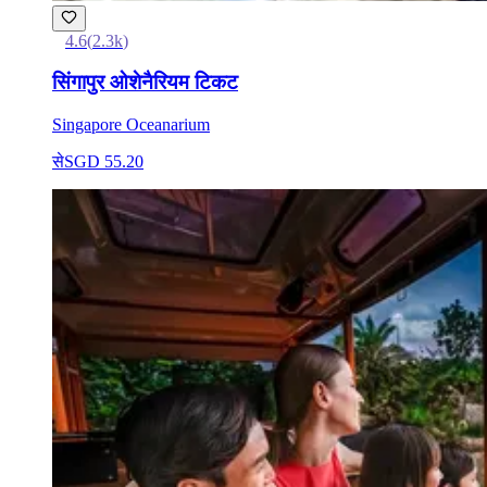
4.6
(
2.3k
)
सिंगापुर ओशेनैरियम टिकट
Singapore Oceanarium
से
SGD 55.20