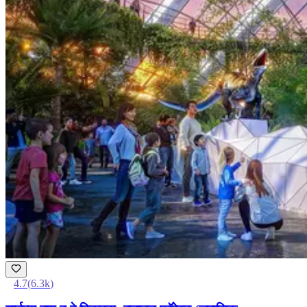
4.7
(
6.3k
)