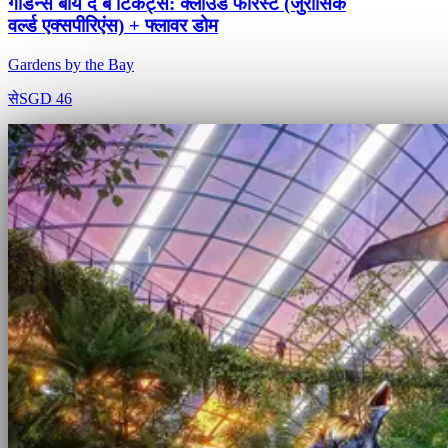
गार्डन्स बाय द बे टिकट्स: क्लाउड फॉरेस्ट (जुरासिक
वर्ल्ड एक्सपीरिएंस) + फ्लावर डोम
Gardens by the Bay
से
SGD 46