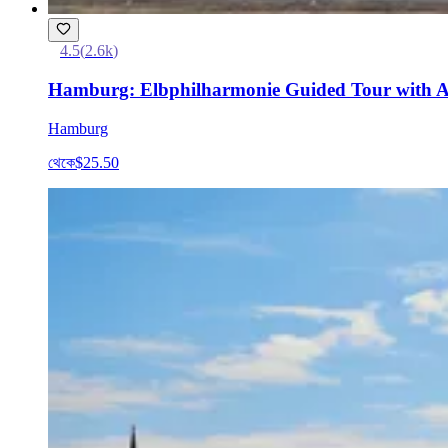
4.5
(
2.6k
)
Hamburg: Elbphilharmonie Guided Tour with Acc
Hamburg
থেকে
$25.50