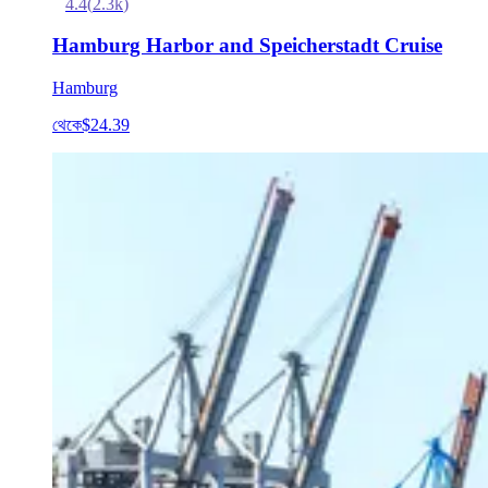
4.4
(
2.3k
)
Hamburg Harbor and Speicherstadt Cruise
Hamburg
থেকে
$24.39