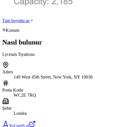
Tam boyutta aç
Konum
Nasıl bulunur
Lyceum Tiyatrosu
Adres
149 West 45th Street, New York, NY 10036
Posta Kodu
WC2E 7RQ
Şehir
Londra
Yol tarifi al