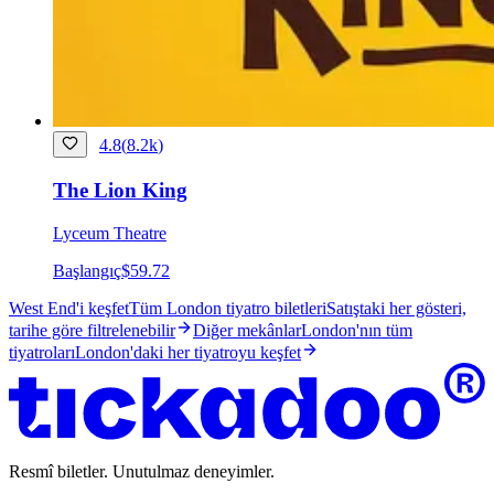
4.8
(
8.2k
)
The Lion King
Lyceum Theatre
Başlangıç
$59.72
West End'i keşfet
Tüm London tiyatro biletleri
Satıştaki her gösteri,
tarihe göre filtrelenebilir
Diğer mekânlar
London'nın tüm
tiyatroları
London'daki her tiyatroyu keşfet
Resmî biletler. Unutulmaz deneyimler.