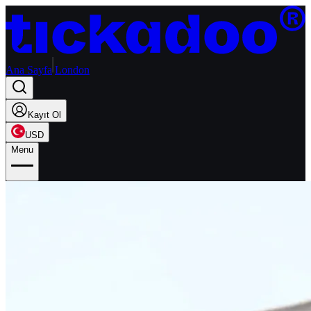
Ana Sayfa
London
Kayıt Ol
USD
Menu