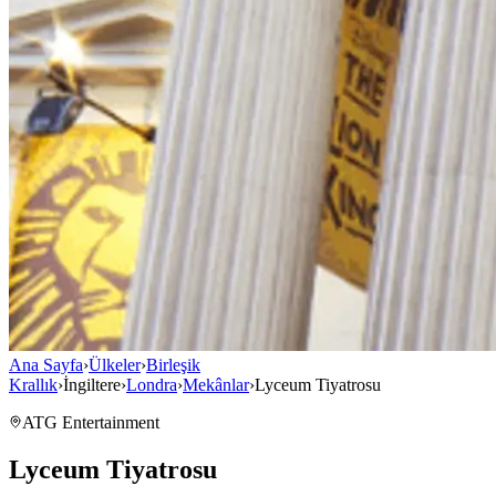
Ana Sayfa
›
Ülkeler
›
Birleşik
Krallık
›
İngiltere
›
Londra
›
Mekânlar
›
Lyceum Tiyatrosu
ATG Entertainment
Lyceum Tiyatrosu