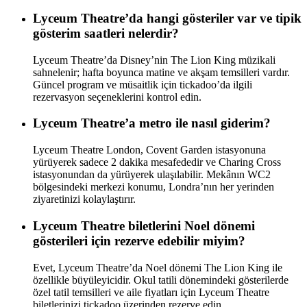
Lyceum Theatre’da hangi gösteriler var ve tipik
gösterim saatleri nelerdir?
Lyceum Theatre’da Disney’nin The Lion King müzikali
sahnelenir; hafta boyunca matine ve akşam temsilleri vardır.
Güncel program ve müsaitlik için tickadoo’da ilgili
rezervasyon seçeneklerini kontrol edin.
Lyceum Theatre’a metro ile nasıl giderim?
Lyceum Theatre London, Covent Garden istasyonuna
yürüyerek sadece 2 dakika mesafededir ve Charing Cross
istasyonundan da yürüyerek ulaşılabilir. Mekânın WC2
bölgesindeki merkezi konumu, Londra’nın her yerinden
ziyaretinizi kolaylaştırır.
Lyceum Theatre biletlerini Noel dönemi
gösterileri için rezerve edebilir miyim?
Evet, Lyceum Theatre’da Noel dönemi The Lion King ile
özellikle büyüleyicidir. Okul tatili dönemindeki gösterilerde
özel tatil temsilleri ve aile fiyatları için Lyceum Theatre
biletlerinizi tickadoo üzerinden rezerve edin.