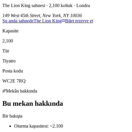
The Lion King sahnesi · 2,100 koltuk · Londra
149 West 45th Street, New York, NY 10036
Şu anda sahnede
The Lion King
Bilet rezerve et
Kapasite
2,100
Tür
Tiyatro
Posta kodu
WC2E 7RQ
Mekân hakkında
Bu mekan hakkında
Bir bakışta
Oturma kapasitesi: ~2.100