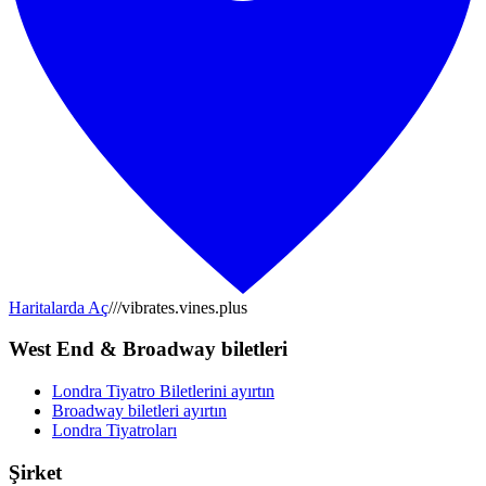
Haritalarda Aç
///vibrates.vines.plus
West End & Broadway biletleri
Londra Tiyatro Biletlerini ayırtın
Broadway biletleri ayırtın
Londra Tiyatroları
Şirket