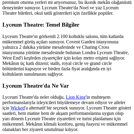
premium oturma yerleri mi arıyorsunuz, bu ikonik mekân olağanüstü
deneyimler sunuyor. Lyceum Theatre'da Noel ve yaz Lyceum
Theatre biletleri, okul tatili gösterileri için özellikle popüler.
Lyceum Theatre: Temel Bilgiler
Lyceum Theatre'ın görkemli 2.100 koltuklu salonu, tüm katlarda
mükemmel görüş açıları sunuyor. Covent Garden istasyonuna
yalnızca 2 dakika yürüme mesafesinde ve Charing Cross
istasyonuna yürüme mesafesinde bulunan Londra Lyceum Theatre,
West End'i keşfeden ziyaretçiler için kolay metro erişimi sağlıyor.
Mekânın üç katlı düzeni; stalls, royal circle ve grand circle
bölümlerini kapsıyor ve birden fazla fiyat aralığında en iyi
koltukların sunulmasını sağlıyor.
Lyceum Theatre'da Ne Var
Lyceum Theatre'da neler olduğu,
Lion King
'in muhteşem
performanslarıyla izleyicileri büyülemeye devam ediyor ve aileler
için
Wicked
'a alternatif bir seçenek sunuyor. Lyceum Theatre gösteri
saatleri, hem matine hem de akşam performanslarına uygun olup
yarı dönem Lyceum Theatre ziyaretleri ve turist planlaması için
mükemmel. Mekânın klimalı konforu, geniş fuayesi ve mükemmel
olanakları her ziyareti unutulmaz kılıyor.