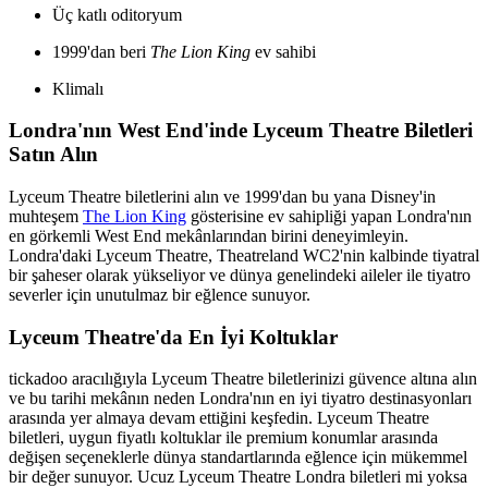
Üç katlı oditoryum
1999'dan beri
The Lion King
ev sahibi
Klimalı
Londra'nın West End'inde Lyceum Theatre Biletleri
Satın Alın
Lyceum Theatre biletlerini alın ve 1999'dan bu yana Disney'in
muhteşem
The Lion King
gösterisine ev sahipliği yapan Londra'nın
en görkemli West End mekânlarından birini deneyimleyin.
Londra'daki Lyceum Theatre, Theatreland WC2'nin kalbinde tiyatral
bir şaheser olarak yükseliyor ve dünya genelindeki aileler ile tiyatro
severler için unutulmaz bir eğlence sunuyor.
Lyceum Theatre'da En İyi Koltuklar
tickadoo aracılığıyla Lyceum Theatre biletlerinizi güvence altına alın
ve bu tarihi mekânın neden Londra'nın en iyi tiyatro destinasyonları
arasında yer almaya devam ettiğini keşfedin. Lyceum Theatre
biletleri, uygun fiyatlı koltuklar ile premium konumlar arasında
değişen seçeneklerle dünya standartlarında eğlence için mükemmel
bir değer sunuyor. Ucuz Lyceum Theatre Londra biletleri mi yoksa