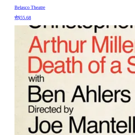
Belasco Theatre
से
$55.68