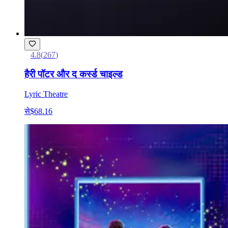
4.8
(
267
)
हैरी पॉटर और द कर्स्ड चाइल्ड
Lyric Theatre
से
$68.16