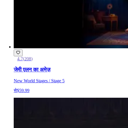
4.7
(
208
)
जेमी एलन का अमेज़
New World Stages / Stage 5
से
$59.99