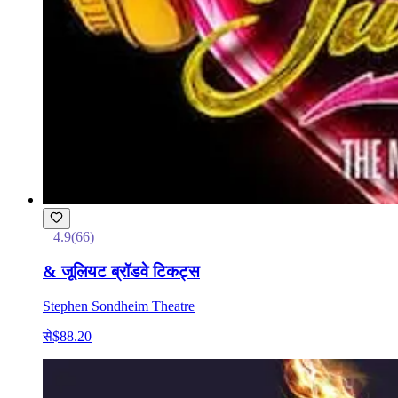
4.9
(
66
)
& जूलियट ब्रॉडवे टिकट्स
Stephen Sondheim Theatre
से
$88.20