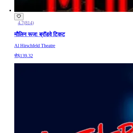
4.7
(
814
)
मौलिन रूज! ब्रॉडवे टिकट
Al Hirschfeld Theatre
से
$139.32