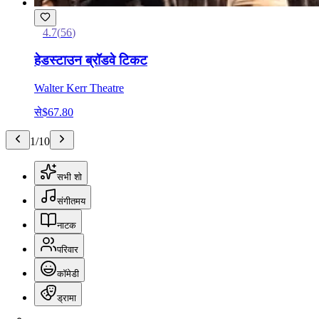
4.7
(
56
)
हेडस्टाउन ब्रॉडवे टिकट
Walter Kerr Theatre
से
$67.80
1
/
10
सभी शो
संगीतमय
नाटक
परिवार
कॉमेडी
ड्रामा