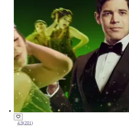
4.9
(
201
)