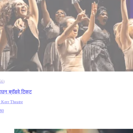
56
)
टाउन ब्रॉडवे टिकट
 Kerr Theatre
.80