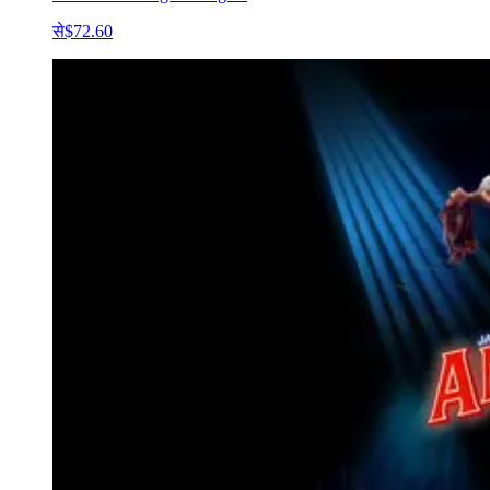
से
$72.60