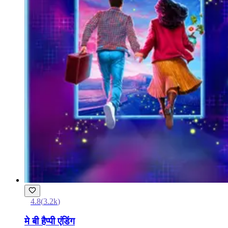
4.8
(
3.2k
)
मे बी हैप्पी एंडिंग