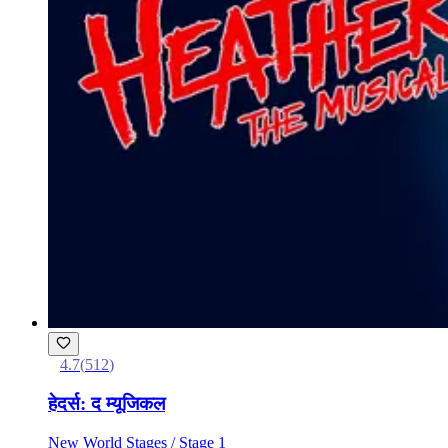
4.7
(
512
)
हेदर्स: द म्यूजिकल
New World Stages / Stage 1