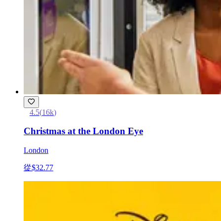
4.5
(
16k
)
Christmas at the London Eye
London
從
$32.77