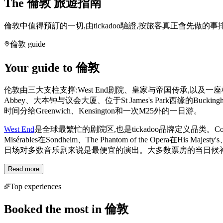
The 倫敦
旅遊指南
倫敦中值得預訂的一切,由tickadoo驗證,按旅客真正會先做的事
倫敦 guide
Your guide to 倫敦
伦敦由三大支柱支撑:West End剧院、皇家与帝国传承,以及一座
Abbey、大本钟与议会大厦、位于St James's Park西缘的Bucking
时间分给Greenwich、Kensington和一次M25外的一日游。
West End
是全球最繁忙的剧院区,也是tickadoo品牌定义品类。Covent Ga
Misérables在Sondheim、The Phantom of the Opera在His Ma
日场对多数音乐剧来说是最便宜的演出。大多数票房的当日候补票
Read more
Top experiences
Booked the most in
倫敦