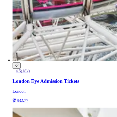
4.5
(
18k
)
London Eye Admission Tickets
London
從
$32.77