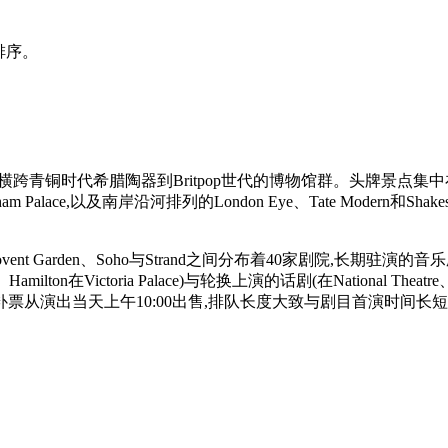
排序。
横跨青铜时代希腊陶器到Britpop世代的博物馆群。头牌景点集中在
ham Palace,以及南岸沿河排列的London Eye、Tate Modern
rden、Soho与Strand之间分布着40家剧院,长期驻演的音乐剧(The Lion
jesty's、Hamilton在Victoria Palace)与轮换上演的话剧(在National 
从演出当天上午10:00出售,排队长度大致与剧目首演时间长