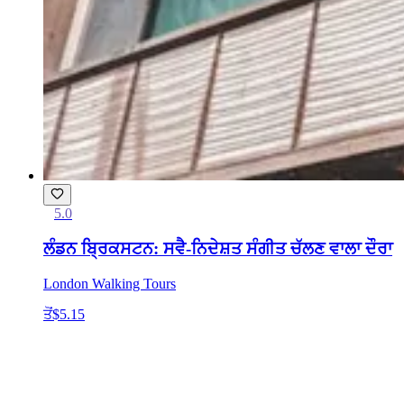
5.0
ਲੰਡਨ ਬ੍ਰਿਕਸਟਨ: ਸਵੈ-ਨਿਦੇਸ਼ਤ ਸੰਗੀਤ ਚੱਲਣ ਵਾਲਾ ਦੌਰਾ
London Walking Tours
ਤੋਂ
$5.15