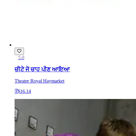
5.0
ਚੀਟੇ ਜੋ ਚਾਹ ਪੀਣ ਆਇਆ
Theatre Royal Haymarket
ਤੋਂ
$16.14