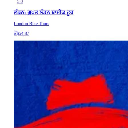
5.0
ਲੰਡਨ: ਗੁਪਤ ਲੰਡਨ ਬਾਈਕ ਟੂਰ
London Bike Tours
ਤੋਂ
$54.87