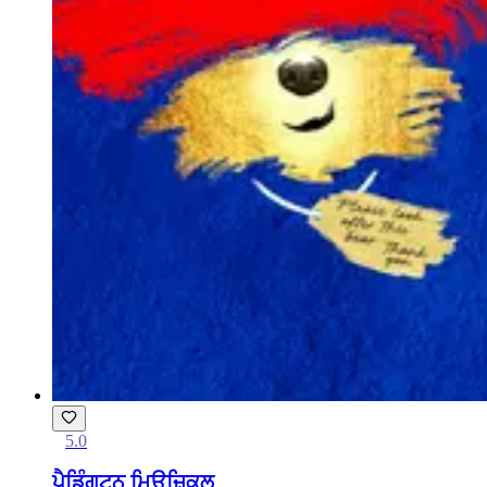
5.0
ਪੈਡਿੰਗਟਨ ਮਿਊਜ਼ਿਕਲ