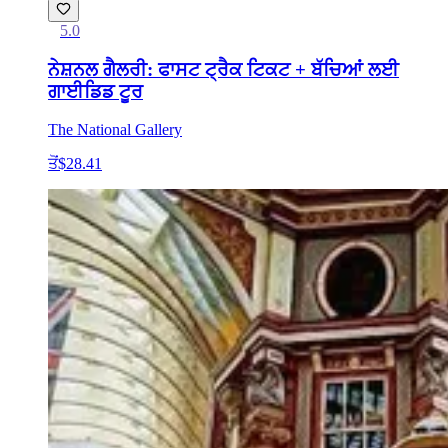
5.0
ਨੇਸ਼ਨਲ ਗੈਲਰੀ: ਫਾਸਟ ਟ੍ਰੈਕ ਟਿਕਟ + ਬੱਚਿਆਂ ਲਈ
ਗਾਈਡਿਡ ਟੂਰ
The National Gallery
ਤੋਂ
$28.41