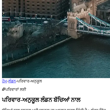
ਹੋਮ
›
ਲੰਡਨ
›
ਪਰਿਵਾਰ-ਅਨੁਕੂਲ
ਪਰਿਵਾਰਾਂ ਲਈ
ਪਰਿਵਾਰ-ਅਨੁਕੂਲ
ਲੰਡਨ
ਬੱਚਿਆਂ ਨਾਲ