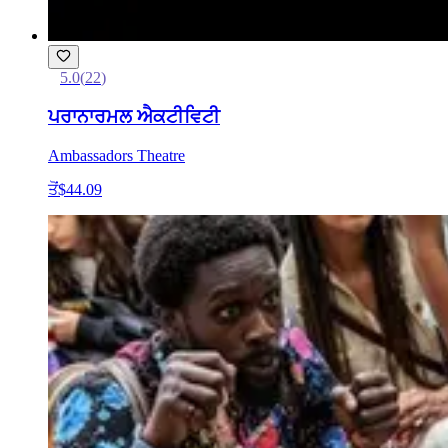
5.0
(
22
)
ਪਰਾਨਾਰਮਲ ਐਕਟੀਵਿਟੀ
Ambassadors Theatre
ਤੋਂ
$44.09