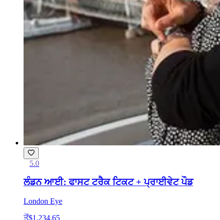
5.0
ਲੰਡਨ ਆਈ: ਫਾਸਟ ਟਰੈਕ ਟਿਕਟ + ਪ੍ਰਾਈਵੇਟ ਪੌਡ
London Eye
ਤੋਂ
$1,234.65