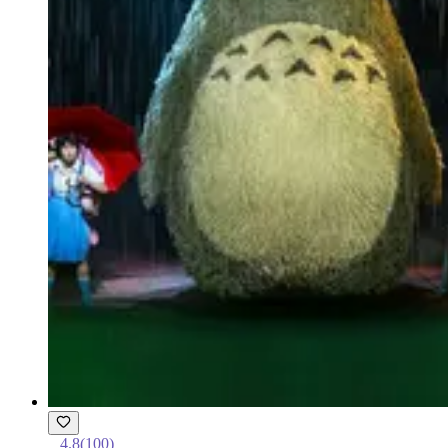
4.8
(
100
)