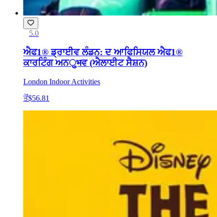
5.0
ਐਫ1® ਡ੍ਰਾਈਵ ਲੰਡਨ: ਦ ਆਫਿਸਿਯਲ ਐਫ1®
ਕਾਰਟਿੰਗ ਅਨुभਵ (ਐਲਾਈਟ ਸੈਸ਼ਨ)
London Indoor Activities
ਤੋਂ
$56.81