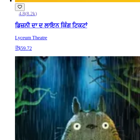
4.8
(
8.2k
)
ਡਿਜ਼ਨੀ ਦਾ ਦ ਲਾਇਨ ਕਿੰਗ ਟਿਕਟਾਂ
Lyceum Theatre
ਤੋਂ
$59.72