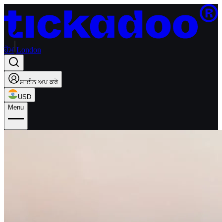
ਹੋਮ
London
ਸਾਈਨ ਅਪ ਕਰੋ
USD
Menu