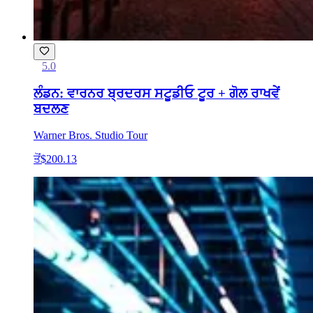
5.0
ਲੰਡਨ: ਵਾਰਨਰ ਬ੍ਰਦਰਸ ਸਟੂਡੀਓ ਟੂਰ + ਗੋਲ ਰਾਖਵੇਂ
ਬਦਲਣ
Warner Bros. Studio Tour
ਤੋਂ
$200.13